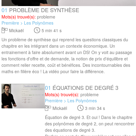
01
PROBLÈME DE SYNTHÈSE
Mots(s) trouvé(s):
probleme
Première > Les Polynômes
Mickaël
5 min 41 s
Un problème de synthèse qui reprend les questions classiques du
chapitre en les intégrant dans un contexte économique. Un
entrainement à faire absolument avant un DS! On y voit au passage
les fonctions d'offre et de demande, la notion de prix d'équilibre et
comment relier recette, coût et bénéfices. Des incontournables des
maths en filière éco ! La vidéo pour faire la différence.
01
ÉQUATIONS DE DEGRÉ 3
3 min 34 s
Mots(s) trouvé(s):
probleme
Première > Les Polynômes
Mickaël
3 min 34 s
Équation de degré 3. Et oui ! Dans le chapitre
des polynômes de degré 2, on peut rencontrer
des équations de degré 3.