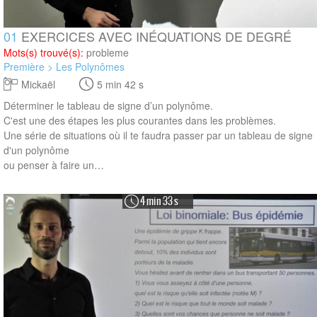
01
EXERCICES AVEC INÉQUATIONS DE DEGRÉ
Mots(s) trouvé(s):
probleme
Première > Les Polynômes
Mickaël
5 min 42 s
Déterminer le tableau de signe d’un polynôme.
C'est une des étapes les plus courantes dans les problèmes.
Une série de situations où il te faudra passer par un tableau de signe
d'un polynôme
ou penser à faire un…
4 min 33 s