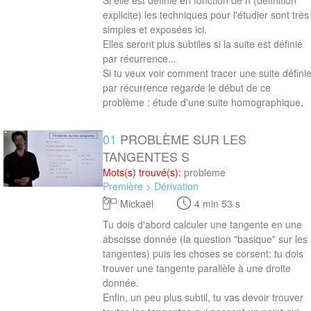
Si elle est définie en fonction de n (définition
explicite) les techniques pour l'étudier sont très
simples et exposées ici.
Elles seront plus subtiles si la suite est définie
par récurrence...
Si tu veux voir comment tracer une suite défini
par récurrence regarde le début de ce
problème : étude d'une suite homographique
.
01
PROBLÈME SUR LES
4 min 53 s
TANGENTES S
Mots(s) trouvé(s):
probleme
Première > Dérivation
Mickaël
4 min 53 s
Tu dois d'abord calculer une tangente en une
abscisse donnée (la question "basique" sur les
tangentes) puis les choses se corsent: tu dois
trouver une tangente parallèle à une droite
donnée.
Enfin, un peu plus subtil, tu vas devoir trouver