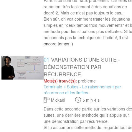
Parfois ce sont de "faux problèmes" car elles s
ramènent très facilement à des équations de
degré 2. Mais ce n'est pas toujours le cas...
Bien sûr, on voit comment traiter les équations
simples en "deux temps trois mouvements" et l
méthode pour les situations plus délicates. Si t
ne connais pas
la technique de l’indien!
, il est
encore temps ;)
01
VARIATIONS D'UNE SUITE -
5 min 4 s
DÉMONSTRATION PAR
RÉCURRENCE
Mots(s) trouvé(s):
probleme
Terminale > Suites - Le raisonnement par
récurrence et les limites
Mickaël
5 min 4 s
Dans cette seconde partie sur les variations de
suites, une dernière méthode qui s’appuie sur
une démonstration par récurrence.
Si tu as compris cette méthode, regarde tout d