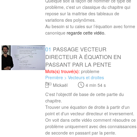
Quelque soit la façon de nommer ce type de
problème, c'est un classique du chapitre qui
repose sur la maitrise des tableaux de
variations des polynômes.
Au besoin si tu cales sur
l’équation avec forme
canonique
regarde cette vidéo.
01
PASSAGE VECTEUR
4 min 54 s
DIRECTEUR À ÉQUATION EN
PASSANT PAR LA PENTE
Mots(s) trouvé(s):
probleme
Première > Vecteurs et droites
Mickaël
4 min 54 s
C'est l'objectif de base de cette partie du
chapitre.
Trouver une équation de droite à partir d'un
point et d'un vecteur directeur et inversement.
On voit dans cette vidéo comment résoudre ce
problème uniquement avec des connaissances
de seconde en passant par la pente.