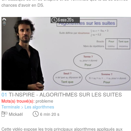
chances d'avoir en DS.
6 min 20 s
01
TI-NSPIRE - ALGORITHMES SUR LES SUITES
Mots(s) trouvé(s):
probleme
Terminale > Les algorithmes
Mickaël
6 min 20 s
Cette vidéo expose les trois principaux algorithmes appliqués aux