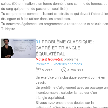
suites. (Détermination d’un terme donné, d’une somme de termes, ou
du rang qui permet de passer un seuil fixé.)
Tu comprendras comment ils sont construits ce qui devrait t'aider à le
distinguer et à les utiliser dans les problèmes.
Tu trouveras également les programmes à rentrer dans ta calculatrice
TI Nspire.
01
PROBLÈME CLASSIQUE :
4 min 38 s
CARRÉ ET TRIANGLE
ÉQUILATÉRAL
Mots(s) trouvé(s):
probleme
Première > Vecteurs et droites
Mickaël
4 min 38 s
Un exercice ultra classique souvent donné en
devoir.
Un problème d'alignement avec au passage un
incontournable : calculer la hauteur d'un
triangle équilatéral.
Si vous avez encore des doutes sur la
colinéarité, n'hésitez pas à
reprendre les bases