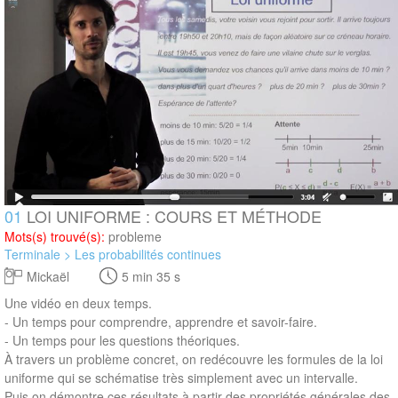
01
LOI UNIFORME : COURS ET MÉTHODE
Mots(s) trouvé(s):
probleme
Terminale > Les probabilités continues
Mickaël
5 min 35 s
Une vidéo en deux temps.
- Un temps pour comprendre, apprendre et savoir-faire.
- Un temps pour les questions théoriques.
À travers un problème concret, on redécouvre les formules de la loi
uniforme qui se schématise très simplement avec un intervalle.
Puis on démontre ces résultats à partir des propriétés générales des