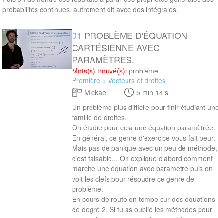
probabilités continues, autrement dit avec des intégrales.
01
PROBLÈME D'ÉQUATION
5 min 14 s
CARTÉSIENNE AVEC
PARAMÈTRES.
Mots(s) trouvé(s):
probleme
Première > Vecteurs et droites
Mickaël
5 min 14 s
Un problème plus difficile pour finir étudiant un
famille de droites.
On étudie pour cela une équation paramètrée.
En général, ce genre d'exercice vous fait peur.
Mais pas de panique avec un peu de méthode,
c'est faisable... On explique d'abord comment
marche une équation avec paramètre puis on
voit les clefs pour résoudre ce genre de
problème.
En cours de route on tombe sur des équations
de degré 2. Si tu as oublié les méthodes pour