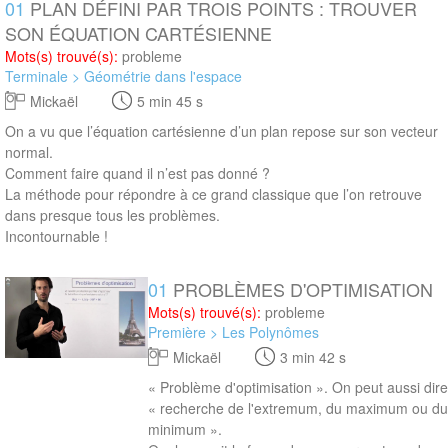
01
PLAN DÉFINI PAR TROIS POINTS : TROUVER
SON ÉQUATION CARTÉSIENNE
Mots(s) trouvé(s):
probleme
Terminale > Géométrie dans l'espace
Mickaël
5 min 45 s
On a vu que l’équation cartésienne d’un plan repose sur son vecteur
normal.
Comment faire quand il n’est pas donné ?
La méthode pour répondre à ce grand classique que l’on retrouve
dans presque tous les problèmes.
Incontournable !
01
PROBLÈMES D'OPTIMISATION
3 min 42 s
Mots(s) trouvé(s):
probleme
Première > Les Polynômes
Mickaël
3 min 42 s
« Problème d'optimisation ». On peut aussi dir
« recherche de l'extremum, du maximum ou d
minimum ».