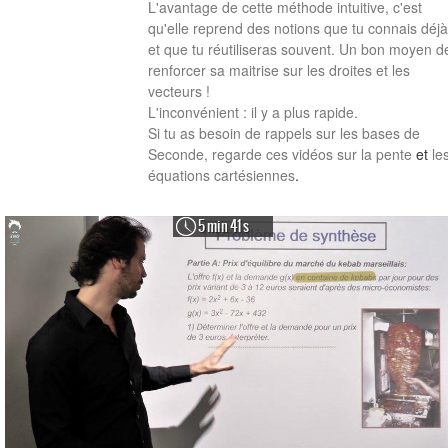
L'avantage de cette méthode intuitive, c'est
qu'elle reprend des notions que tu connais déj
et que tu réutiliseras souvent. Un bon moyen d
renforcer sa maitrise sur les droites et les
vecteurs !
L'inconvénient : il y a plus rapide.
Si tu as besoin de rappels sur les bases de
Seconde, regarde
ces vidéos sur la pente
et
le
équations cartésiennes
.
5 min 41 s