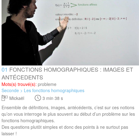
01
FONCTIONS HOMOGRAPHIQUES : IMAGES ET
ANTÉCEDENTS
Mots(s) trouvé(s):
probleme
Seconde > Les fonctions homographiques
Mickaël
3 min 38 s
Ensemble de définitions, images, antécédents, c’est sur ces notions
qu’on vous interroge le plus souvent au début d’un problème sur les
fonctions homographiques.
Des questions plutôt simples et donc des points à ne surtout pas
laisser !