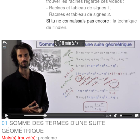
trouver les racines regarde ces vidéos :
-
Racines et tableau de signes 1
.
-
Racines et tableau de signes 2
.
Si tu ne connaissais pas encore :
la technique
de l'indien
.
8 min 57 s
01
SOMME DES TERMES D'UNE SUITE
GÉOMÉTRIQUE
Mots(s) trouvé(s):
probleme