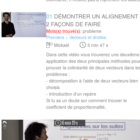
01
DÉMONTRER UN ALIGNEMENT 
5 min 47 s
2 FAÇONS DE FAIRE
Mots(s) trouvé(s):
probleme
Première > Vecteurs et droites
Mickaël
5 min 47 s
Dans cette vidéo vous trouverez une deuxième
application des deux principales méthodes pou
prouver la colinéarité de deux vecteurs dans le
problèmes :
- décomposition à l'aide de deux vecteurs bien
choisis
- introduction d'un repère
Si tu as un doute sur comment
trouver le
coefficient de proportionnalité
.
6 min 19 s