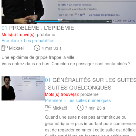
01
PROBLÈME : L'ÉPIDÉMIE
Mots(s) trouvé(s):
probleme
Première > Les probabilités
Mickaël
4 min 33 s
Une épidémie de grippe frappe la ville.
Vous entrez dans un bus. Combien de passager sont contaminés ?
01
GÉNÉRALITÉS SUR LES SUITE
7 min 23 s
: SUITES QUELCONQUES
Mots(s) trouvé(s):
probleme
Première > Les suites numériques
Mickaël
7 min 23 s
Quand une suite n'est pas arithmétique ou
géométrique le plus important pour commence
est de regarder comment cette suite est définie