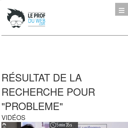
≡
Terminale
Première
Seconde
leProfDuWeb
Rechercher
RÉSULTAT DE LA
RECHERCHE POUR
"PROBLEME"
VIDÉOS
5 min 35 s