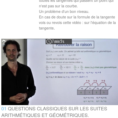
toutes les tangentes qui passent un point qui
n'est pas sur la courbe.
Un problème d'un bon niveau.
En cas de doute sur la formule de la tangente
vois ou revois cette vidéo :
sur l'équation de la
tangente
.
7 min 9 s
01
QUESTIONS CLASSIQUES SUR LES SUITES
ARITHMÉTIQUES ET GÉOMÉTRIQUES.