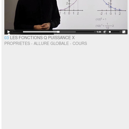
03
LES FONCTIONS Q PUISSANCE X
PROPRIETES - ALLURE GLOBALE - COURS