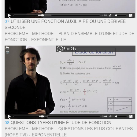
07
UTILISER UNE FONCTION AUXILIAIRE OU UNE DÉRIVEE
SECONDE
PROBLEME - METHODE – PLAN D’ENSEMBLE D’UNE ETUDE DE
FONCTION - EXPONENTIELLE
6 min 24 s
08
QUESTIONS TYPES D'UNE ÉTUDE DE FONCTION
PROBLEME - METHODE – QUESTIONS LES PLUS COURANTES
(HORS TVI) - EXPONENTIELLE