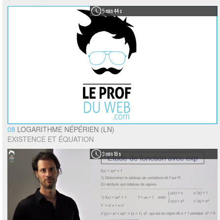
5 min 44 s
08
LOGARITHME NÉPÉRIEN (LN)
EXISTENCE ET ÉQUATION
3 min 16 s