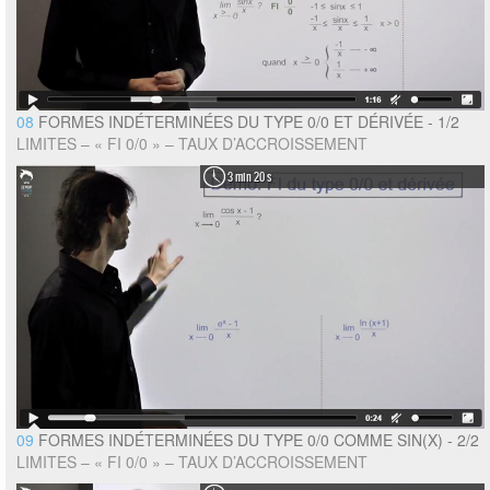
08
FORMES INDÉTERMINÉES DU TYPE 0/0 ET DÉRIVÉE - 1/2
LIMITES – « FI 0/0 » – TAUX D’ACCROISSEMENT
3 min 20 s
09
FORMES INDÉTERMINÉES DU TYPE 0/0 COMME SIN(X) - 2/2
LIMITES – « FI 0/0 » – TAUX D’ACCROISSEMENT