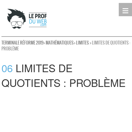
≡
Terminale
Première
Seconde
leProfDuWeb
Rechercher
TERMINALE RÉFORME 2019
>
MATHÉMATIQUES
>
LIMITES
> LIMITES DE QUOTIENTS :
PROBLÈME
06
LIMITES DE
QUOTIENTS : PROBLÈME