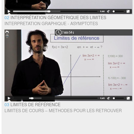
02
INTERPRÉTATION GÉOMÉTRIQUE DES LIMITES
INTERPRETATION GRAPHIQUE - ASYMPTOTES
7 min 54 s
03
LIMITES DE RÉFÉRENCE
LIMITES DE COURS – METHODES POUR LES RETROUVER