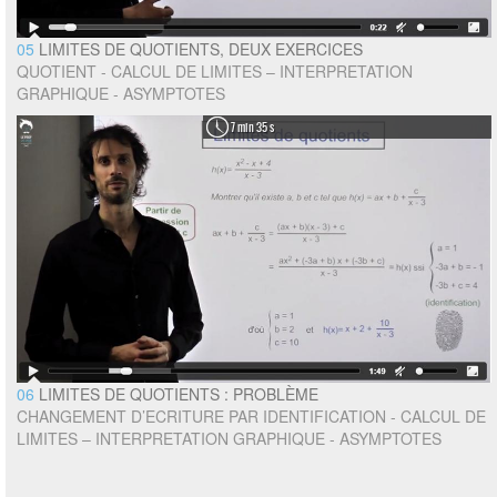
05
LIMITES DE QUOTIENTS, DEUX EXERCICES
QUOTIENT - CALCUL DE LIMITES – INTERPRETATION
GRAPHIQUE - ASYMPTOTES
7 min 35 s
06
LIMITES DE QUOTIENTS : PROBLÈME
CHANGEMENT D’ECRITURE PAR IDENTIFICATION - CALCUL DE
LIMITES – INTERPRETATION GRAPHIQUE - ASYMPTOTES