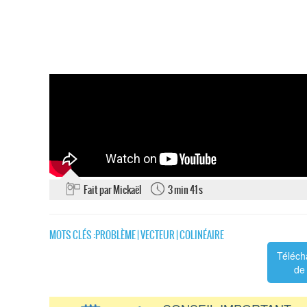
Fait par Mickaël
3 min 41 s
MOTS CLÉS :
PROBLÈME
|
VECTEUR
|
COLINÉAIRE
Téléch
de 