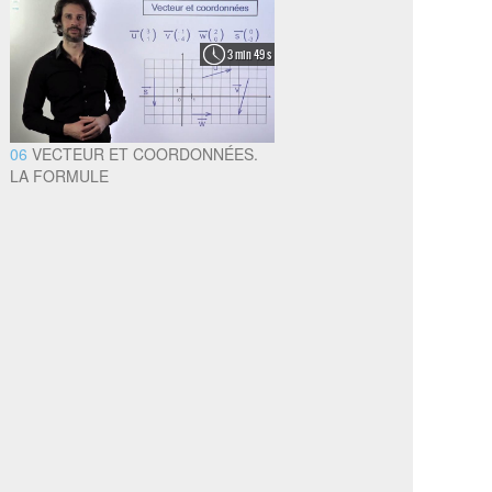
3 min 49 s
06
VECTEUR ET COORDONNÉES.
LA FORMULE