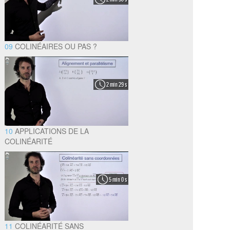
09
COLINÉAIRES OU PAS ?
2 min 29 s
10
APPLICATIONS DE LA
COLINÉARITÉ
5 min 0 s
11
COLINÉARITÉ SANS