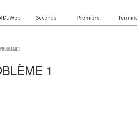
rofDuWeb
Seconde
Première
Termina
 PROBLÈME 1
OBLÈME 1