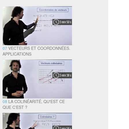
3 min 50 s
07
VECTEURS ET COORDONNÉES.
APPLICATIONS
3 min 38 s
08
LA COLINÉARITÉ, QU'EST CE
QUE C'EST ?
2 min 58 s