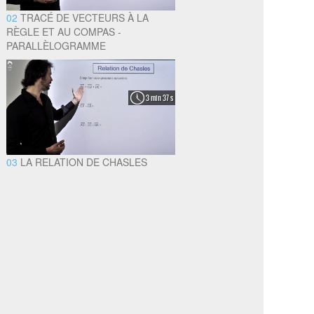
02
TRACÉ DE VECTEURS À LA
RÈGLE ET AU COMPAS -
PARALLÈLOGRAMME
3 min 37 s
03
LA RELATION DE CHASLES