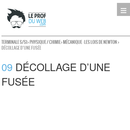
≡
Terminale
Première
Seconde
leProfDuWeb
Rechercher
TERMINALE S/SI
>
PHYSIQUE / CHIMIE
>
MÉCANIQUE : LES LOIS DE NEWTON
>
DÉCOLLAGE D’UNE FUSÉE
09
DÉCOLLAGE D’UNE
FUSÉE