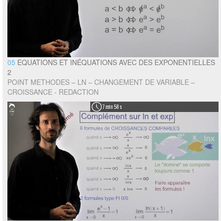
05
EQUATIONS ET INÉQUATIONS AVEC DES EXPONENTIELLES
2
POINT METHODES – LN – CHANGEMENT DE VARIABLE –
CROISSANCE - REDACTION
7 min 58 s