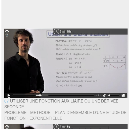
5 min 36 s
07
UTILISER UNE FONCTION AUXILIAIRE OU UNE DÉRIVEE
SECONDE
PROBLEME - METHODE – PLAN D’ENSEMBLE D’UNE ETUDE DE
FONCTION - EXPONENTIELLE
8 min 7 s