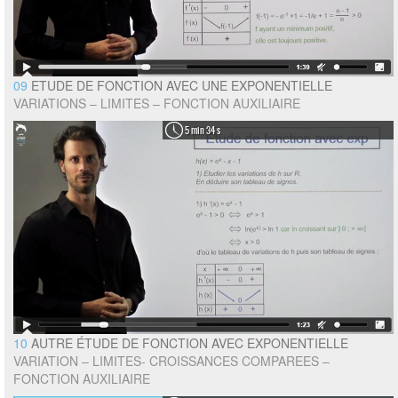
09
ETUDE DE FONCTION AVEC UNE EXPONENTIELLE
VARIATIONS – LIMITES – FONCTION AUXILIAIRE
5 min 34 s
10
AUTRE ÉTUDE DE FONCTION AVEC EXPONENTIELLE
VARIATION – LIMITES- CROISSANCES COMPAREES –
FONCTION AUXILIAIRE