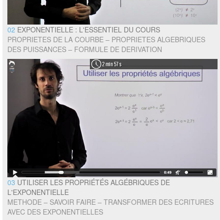
02
EXPONENTIELLE : L'ESSENTIEL DU COURS
PROPRIETES DE LA COURBE – PROPRIETES ALGEBRIQUES
DES PUISSANCES – FORMULE DE DERIVATION
2 min 57 s
03
UTILISER LES PROPRIÉTÉS ALGÉBRIQUES DE
L'EXPONENTIELLE
METHODE – SAVOIR FAIRE – TRANSFORMER DES ECRITURES
AVEC DES EXPONENTIELLES