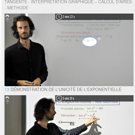
TANGENTE - INTERPRETATION GRAPHIQUE – CALCUL D’AIRES
- METHODE
2 min 22 s
13
DÉMONSTRATION DE L'UNICITÉ DE L'EXPONENTIELLE
5 min 19 s