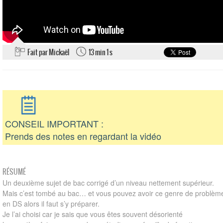
Fait par Mickaël
13 min 1 s
CONSEIL IMPORTANT :
Prends des notes en regardant la vidéo
RÉSUMÉ
Un deuxième sujet de bac corrigé d’un niveau nettement supérieur.
Mais c’est tombé au bac… et vous pouvez avoir ce genre de problèm
en DS alors il faut s’y préparer.
Je l’ai choisi car je sais que vous êtes souvent désorienté