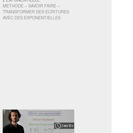
METHODE – SAVOIR FAIRE –
TRANSFORMER DES ECRITURES
AVEC DES EXPONENTIELLES
2 min 55 s