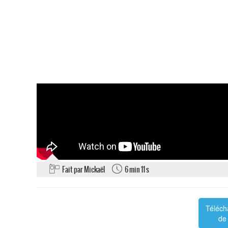
Fait par Mickaël
6 min 11 s
Téléch
de 