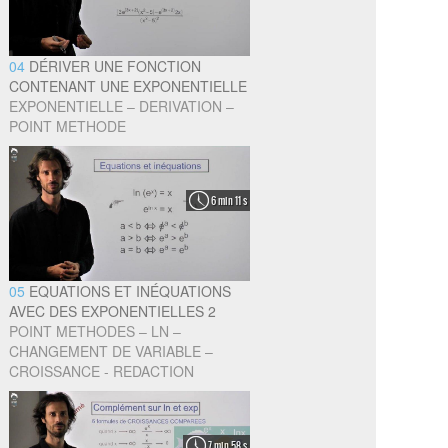
04
DÉRIVER UNE FONCTION
CONTENANT UNE EXPONENTIELLE
EXPONENTIELLE – DERIVATION –
POINT METHODE
6 min 11 s
05
EQUATIONS ET INÉQUATIONS
AVEC DES EXPONENTIELLES 2
POINT METHODES – LN –
CHANGEMENT DE VARIABLE –
CROISSANCE - REDACTION
7 min 58 s