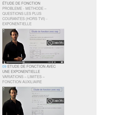
ÉTUDE DE FONCTION
PROBLEME - METHODE –
QUESTIONS LES PLUS
COURANTES (HORS TVI) -
EXPONENTIELLE
3 min 54 s
09
ETUDE DE FONCTION AVEC
UNE EXPONENTIELLE
VARIATIONS – LIMITES –
FONCTION AUXILIAIRE
5 min 34 s