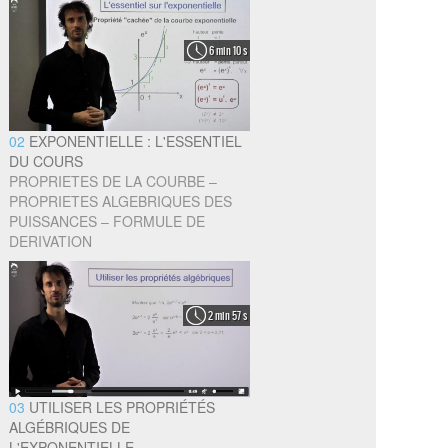
6 min 10 s
02
EXPONENTIELLE : L'ESSENTIEL
DU COURS
PROPRIETES DE LA COURBE –
PROPRIETES ALGEBRIQUES DES
PUISSANCES – FORMULE DE
DERIVATION
2 min 57 s
03
UTILISER LES PROPRIÉTÉS
ALGÉBRIQUES DE
L'EXPONENTIELLE