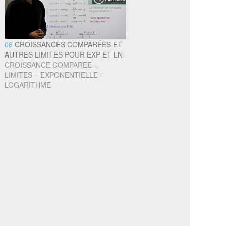
06
CROISSANCES COMPARÉES ET
AUTRES LIMITES POUR EXP ET LN
CROISSANCE COMPAREE –
LIMITES – EXPONENTIELLE -
LOGARITHME