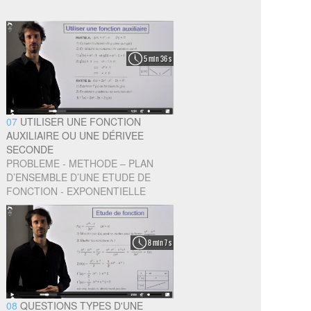
5 min 36 s
07
UTILISER UNE FONCTION
AUXILIAIRE OU UNE DÉRIVEE
SECONDE
PROBLEME - METHODE – PLAN
D’ENSEMBLE D’UNE ETUDE DE
FONCTION - EXPONENTIELLE
8 min 7 s
08
QUESTIONS TYPES D'UNE