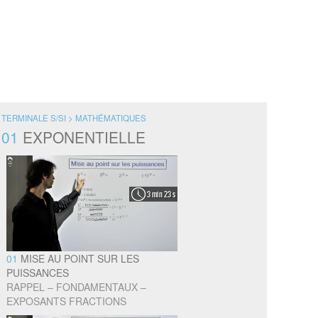
TERMINALE S/SI > MATHÉMATIQUES
01
EXPONENTIELLE
3 min 23 s
01
MISE AU POINT SUR LES
PUISSANCES
RAPPEL – FONDAMENTAUX –
EXPOSANTS FRACTIONS