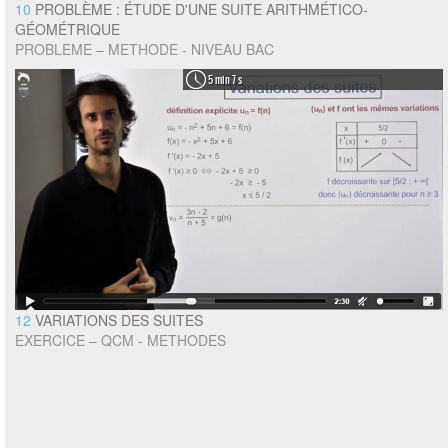
10
PROBLÈME : ÉTUDE D'UNE SUITE ARITHMÉTICO-
GÉOMÉTRIQUE
PROBLEME – METHODE - NIVEAU BAC
5 min 7 s
12
VARIATIONS DES SUITES
EXERCICE – QCM - METHODES