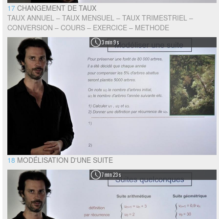
17
CHANGEMENT DE TAUX
TAUX ANNUEL – TAUX MENSUEL – TAUX TRIMESTRIEL –
CONVERSION – COURS – EXERCICE – METHODE
3 min 9 s
18
MODÉLISATION D'UNE SUITE
7 min 23 s