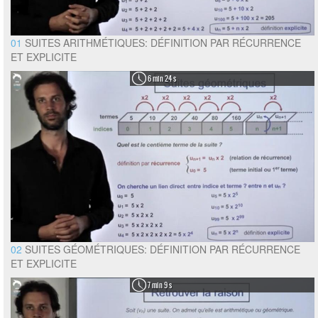
01
SUITES ARITHMÉTIQUES: DÉFINITION PAR RÉCURRENCE
ET EXPLICITE
6 min 24 s
02
SUITES GÉOMÉTRIQUES: DÉFINITION PAR RÉCURRENCE
ET EXPLICITE
7 min 9 s