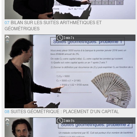
07
BILAN SUR LES SUITES ARITHMÉTIQUES ET
GÉOMÉTRIQUES
3 min 7 s
08
SUITES GÉOMÉTRIQUE : PLACEMENT D'UN CAPITAL
3 min 9 s