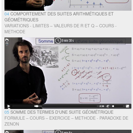
04
COMPORTEMENT DES SUITES ARITHMÉTIQUES ET
GÉOMÉTRIQUES
VARIATIONS - LIMITES – VALEURS DE R ET Q – COURS -
METHODE
9 min 30 s
05
SOMME DES TERMES D'UNE SUITE GÉOMÉTRIQUE
FORMULE – COURS – EXERCICE – METHODE - PARADOXE DE
ZENON
5 min 9 s