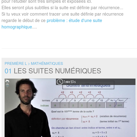
pour l'étudier sont très simples et exposées ici.
Elles seront plus subtiles si la suite est définie par récurrence...
Si tu veux voir comment tracer une suite définie par récurrence
regarde le début de ce
problème : étude d'une suite
homographique
....
PREMIÈRE L > MATHÉMATIQUES
01
LES SUITES NUMÉRIQUES
7 min 53 s