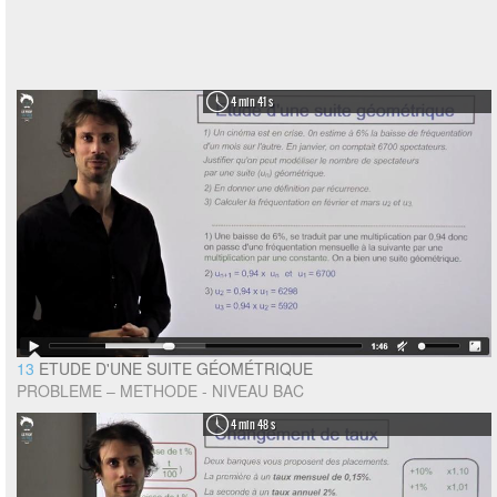
4 min 41 s
13
ETUDE D'UNE SUITE GÉOMÉTRIQUE
PROBLEME – METHODE - NIVEAU BAC
4 min 48 s