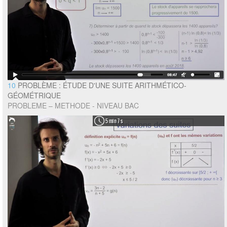
10
PROBLÈME : ÉTUDE D'UNE SUITE ARITHMÉTICO-
GÉOMÉTRIQUE
PROBLEME – METHODE - NIVEAU BAC
5 min 7 s