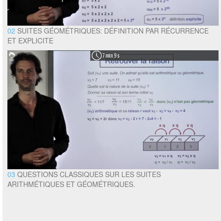
02
SUITES GÉOMÉTRIQUES: DÉFINITION PAR RÉCURRENCE
ET EXPLICITE
7 min 9 s
03
QUESTIONS CLASSIQUES SUR LES SUITES
ARITHMÉTIQUES ET GÉOMÉTRIQUES.