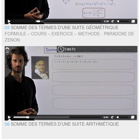
05
SOMME DES TERMES D'UNE SUITE GÉOMÉTRIQUE
FORMULE – COURS – EXERCICE – METHODE - PARADOXE DE
ZENON
5 min 9 s
06
SOMME DES TERMES D'UNE SUITE ARITHMÉTIQUE