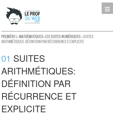
≡
Terminale
Première
Seconde
leProfDuWeb
Rechercher
PREMIÈRE L
>
MATHÉMATIQUES
>
LES SUITES NUMÉRIQUES
> SUITES
ARITHMÉTIQUES: DÉFINITION PAR RÉCURRENCE ET EXPLICITE
01
SUITES
ARITHMÉTIQUES:
DÉFINITION PAR
RÉCURRENCE ET
EXPLICITE