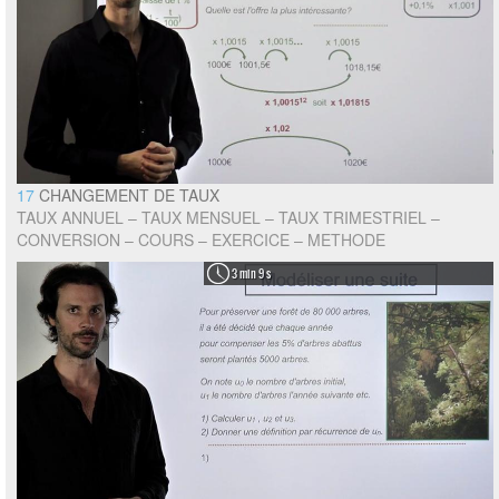
17
CHANGEMENT DE TAUX
TAUX ANNUEL – TAUX MENSUEL – TAUX TRIMESTRIEL –
CONVERSION – COURS – EXERCICE – METHODE
3 min 9 s