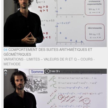
04
COMPORTEMENT DES SUITES ARITHMÉTIQUES ET
GÉOMÉTRIQUES
VARIATIONS - LIMITES – VALEURS DE R ET Q – COURS -
METHODE
9 min 30 s