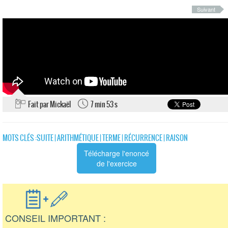
Suivant
Fait par Mickaël
7 min 53 s
MOTS CLÉS :
SUITE
|
ARITHMÉTIQUE
|
TERME
|
RÉCURRENCE
|
RAISON
Télécharge l'enoncé
de l'exercice
CONSEIL IMPORTANT :