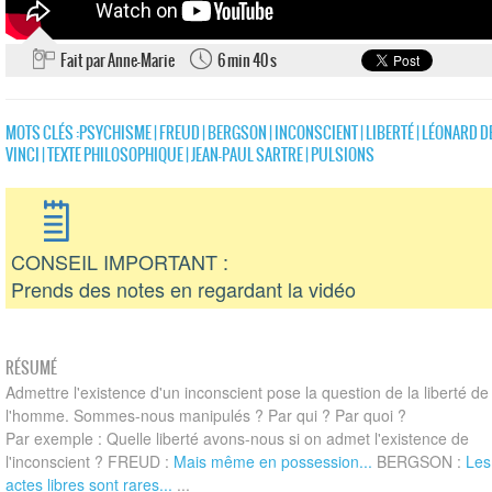
Fait par Anne-Marie
6 min 40 s
MOTS CLÉS :
PSYCHISME
|
FREUD
|
BERGSON
|
INCONSCIENT
|
LIBERTÉ
|
LÉONARD D
VINCI
|
TEXTE PHILOSOPHIQUE
|
JEAN-PAUL SARTRE
|
PULSIONS
CONSEIL IMPORTANT :
Prends des notes en regardant la vidéo
RÉSUMÉ
Admettre l'existence d'un inconscient pose la question de la liberté de
l'homme. Sommes-nous manipulés ? Par qui ? Par quoi ?
Par exemple : Quelle liberté avons-nous si on admet l'existence de
l'inconscient ? FREUD :
Mais même en possession...
BERGSON :
Les
actes libres sont rares...
...