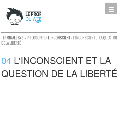
≡
Terminale
Première
Seconde
leProfDuWeb
Rechercher
TERMINALE S/SI
>
PHILOSOPHIE
>
L'INCONSCIENT
> L'INCONSCIENT ET LA QUESTIO
DE LA LIBERTÉ
04
L'INCONSCIENT ET LA
QUESTION DE LA LIBERT