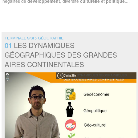
inégalités de
développement
, diversité
culturelle
et
politique
....
TERMINALE S/SI > GÉOGRAPHIE
01
LES DYNAMIQUES
GÉOGRAPHIQUES DES GRANDES
AIRES CONTINENTALES
2 min 39 s