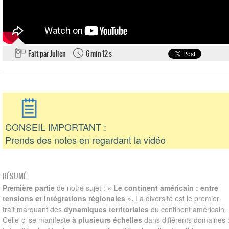
Fait par Julien
6 min 12 s
CONSEIL IMPORTANT :
Prends des notes en regardant la vidéo
RÉSUMÉ
Première partie
de notre sujet :
« Le continent américain : entre
tensions et intégrations régionales ».
La diversité est le premier
trait marquant des
dynamiques territoriales
du continent américain.
Celle-ci se manifeste
à plusieurs échelles
dans différents domaines 