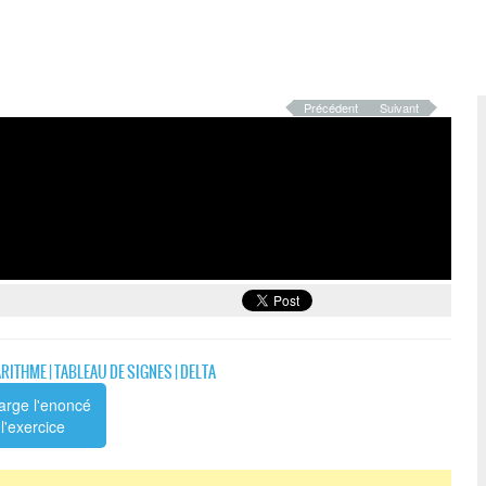
Précédent
Suivant
ARITHME
|
TABLEAU DE SIGNES
|
DELTA
arge l'enoncé
l'exercice