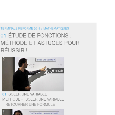
TERMINALE RÉFORME 2019 > MATHÉMATIQUES
01
ÉTUDE DE FONCTIONS :
MÉTHODE ET ASTUCES POUR
RÉUSSIR !
5 min 33 s
01
ISOLER UNE VARIABLE
METHODE – ISOLER UNE VARIABLE
– RETOURNER UNE FORMULE