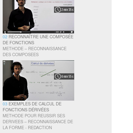
2 min 35 s
02
RECONNAÎTRE UNE COMPOSÉE
DE FONCTIONS
METHODE – RECONNAISSANCE
DES COMPOSEES
6 min 55 s
03
EXEMPLES DE CALCUL DE
FONCTIONS DÉRIVÉES
METHODE POUR REUSSIR SES
DERIVEES – RECONNAISSANCE DE
LA FORME - REDACTION