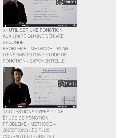
5 min 36 s
07
UTILISER UNE FONCTION
AUXILIAIRE OU UNE DÉRIVEE
SECONDE
PROBLEME - METHODE – PLAN
D’ENSEMBLE D’UNE ETUDE DE
FONCTION - EXPONENTIELLE
8 min 7 s
08
QUESTIONS TYPES D'UNE
ÉTUDE DE FONCTION
PROBLEME - METHODE –
QUESTIONS LES PLUS
COURANTES (HORS TVI) -