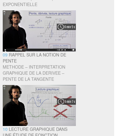
EXPONENTIELLE
6 min 5 s
09
RAPPEL SUR LA NOTION DE
PENTE
METHODE – INTERPRETATION
GRAPHIQUE DE LA DERIVEE –
PENTE DE LA TANGENTE
5 min 7 s
10
LECTURE GRAPHIQUE DANS
UNE ÉTUDE DE FONCTION