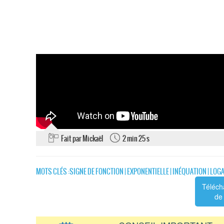
Fait par Mickaël
2 min 25 s
MOTS CLÉS :
SIGNE DE FONCTION
|
EXPONENTIELLE
|
INÉQUATION
|
LOG
Téléch
de 