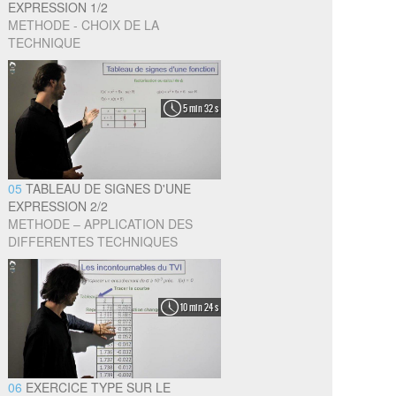
EXPRESSION 1/2
METHODE - CHOIX DE LA
TECHNIQUE
5 min 32 s
05
TABLEAU DE SIGNES D'UNE
EXPRESSION 2/2
METHODE – APPLICATION DES
DIFFERENTES TECHNIQUES
10 min 24 s
06
EXERCICE TYPE SUR LE