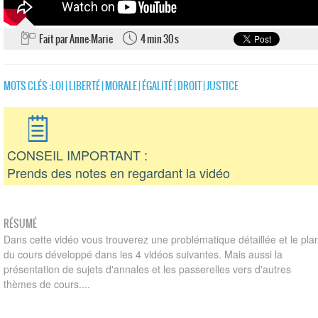
Fait par Anne-Marie
4 min 30 s
MOTS CLÉS :
LOI
|
LIBERTÉ
|
MORALE
|
ÉGALITÉ
|
DROIT
|
JUSTICE
CONSEIL IMPORTANT :
Prends des notes en regardant la vidéo
RÉSUMÉ
Dans cette vidéo vous trouverez une problématique détaillée et le pla
du cours développé dans les 4 vidéos suivantes. Mais aussi la
présentation de sujets d'annales et les passerelles vers d'autres
thèmes de cours....