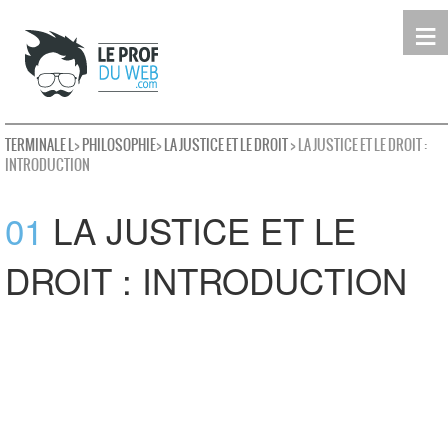
≡
Terminale
Première
Seconde
leProfDuWeb
Rechercher
TERMINALE L
>
PHILOSOPHIE
>
LA JUSTICE ET LE DROIT
> LA JUSTICE ET LE DROIT :
INTRODUCTION
01
LA JUSTICE ET LE
DROIT : INTRODUCTION