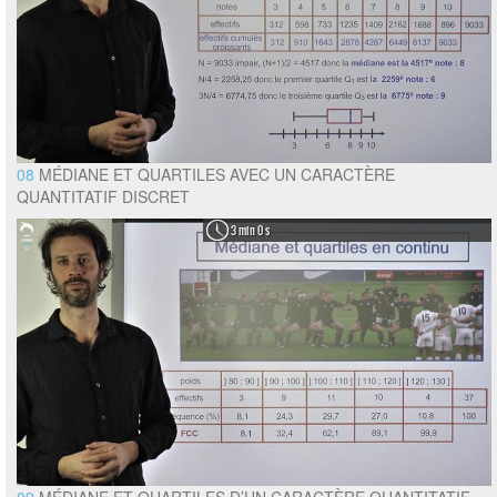
08
MÉDIANE ET QUARTILES AVEC UN CARACTÈRE
QUANTITATIF DISCRET
3 min 0 s
09
MÉDIANE ET QUARTILES D’UN CARACTÈRE QUANTITATIF