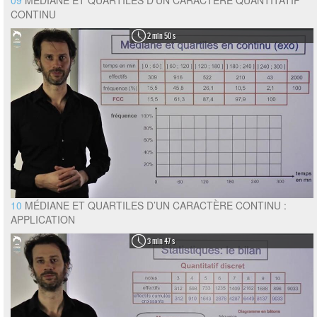
CONTINU
2 min 50 s
10
MÉDIANE ET QUARTILES D’UN CARACTÈRE CONTINU :
APPLICATION
3 min 47 s