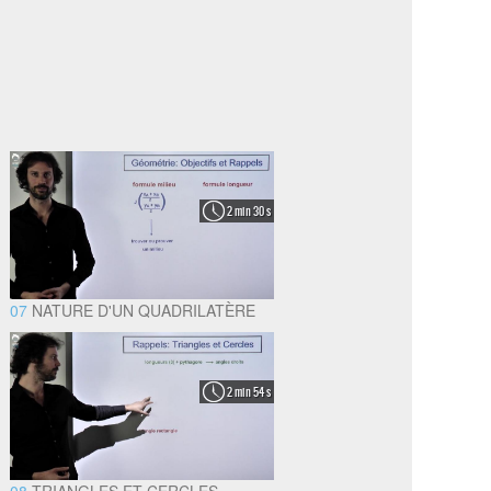
2 min 30 s
07
NATURE D'UN QUADRILATÈRE
2 min 54 s