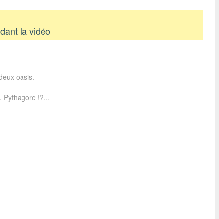
dant la vidéo
deux oasis.
. Pythagore !?...