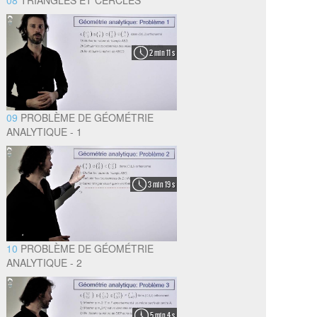
08
TRIANGLES ET CERCLES
2 min 11 s
09
PROBLÈME DE GÉOMÉTRIE
ANALYTIQUE - 1
3 min 19 s
10
PROBLÈME DE GÉOMÉTRIE
ANALYTIQUE - 2
5 min 4 s