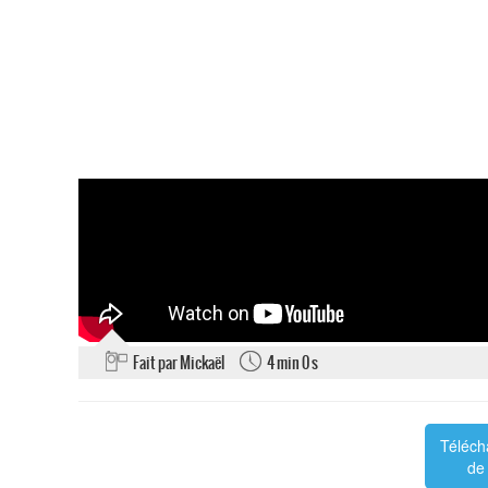
Fait par Mickaël
4 min 0 s
Téléch
de 