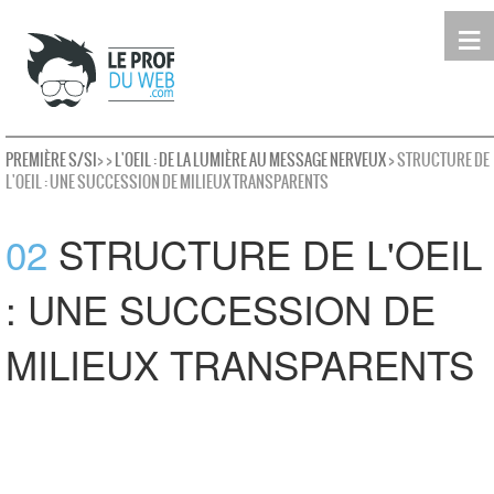
≡
Terminale
Première
Seconde
leProfDuWeb
Rechercher
PREMIÈRE S/SI
>
>
L'OEIL : DE LA LUMIÈRE AU MESSAGE NERVEUX
> STRUCTURE DE
L'OEIL : UNE SUCCESSION DE MILIEUX TRANSPARENTS
02
STRUCTURE DE L'OEIL
: UNE SUCCESSION DE
MILIEUX TRANSPARENTS