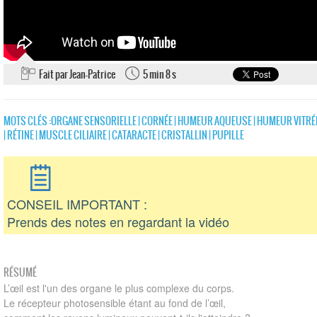
Fait par Jean-Patrice
5 min 8 s
MOTS CLÉS :
ORGANE SENSORIELLE
|
CORNÉE
|
HUMEUR AQUEUSE
|
HUMEUR VITRÉ
|
RÉTINE
|
MUSCLE CILIAIRE
|
CATARACTE
|
CRISTALLIN
|
PUPILLE
CONSEIL IMPORTANT :
Prends des notes en regardant la vidéo
RÉSUMÉ
L’œil est l'un des organe le plus complexe du corps.
Le récepteur photosensible étant au fond de l’œil,