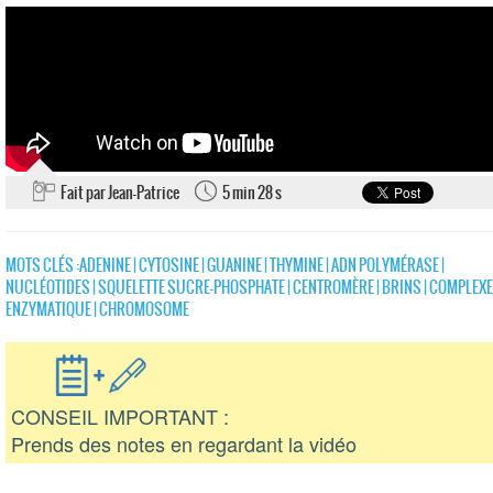
Fait par Jean-Patrice
5 min 28 s
MOTS CLÉS :
ADENINE
|
CYTOSINE
|
GUANINE
|
THYMINE
|
ADN POLYMÉRASE
|
NUCLÉOTIDES
|
SQUELETTE SUCRE-PHOSPHATE
|
CENTROMÈRE
|
BRINS
|
COMPLEXE
ENZYMATIQUE
|
CHROMOSOME
CONSEIL IMPORTANT :
Prends des notes en regardant la vidéo