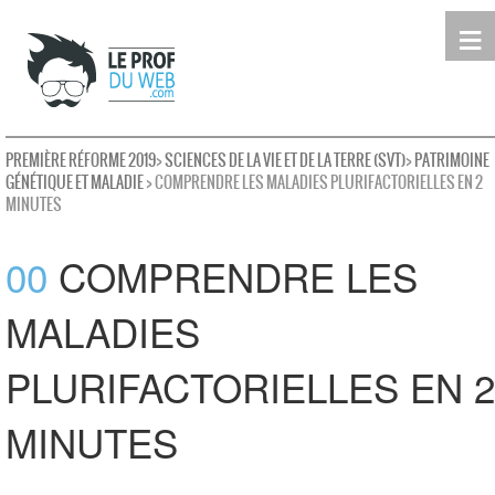
≡
Terminale
Première
Seconde
leProfDuWeb
Rechercher
PREMIÈRE RÉFORME 2019
>
SCIENCES DE LA VIE ET DE LA TERRE (SVT)
>
PATRIMOINE
GÉNÉTIQUE ET MALADIE
> COMPRENDRE LES MALADIES PLURIFACTORIELLES EN 2
MINUTES
00
COMPRENDRE LES
MALADIES
PLURIFACTORIELLES EN 2
MINUTES