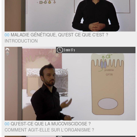
00
MALADIE GÉNÉTIQUE, QU'EST CE QUE C'EST ?
INTRODUCTION
3 min 17 s
00
QU'EST-CE QUE LA MUCOVISCIDOSE ?
COMMENT AGIT-ELLE SUR L'ORGANISME ?