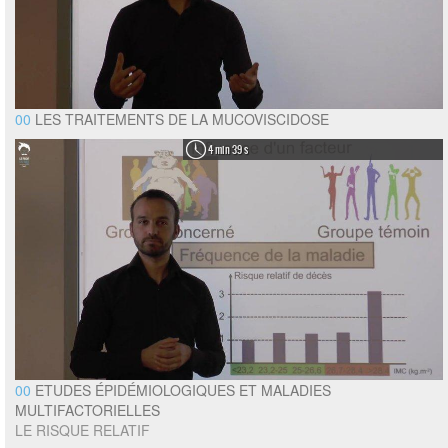
00
LES TRAITEMENTS DE LA MUCOVISCIDOSE
4 min 39 s
00
ETUDES ÉPIDÉMIOLOGIQUES ET MALADIES
MULTIFACTORIELLES
LE RISQUE RELATIF