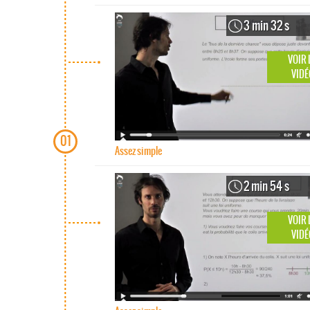
3 min 32 s
VOIR 
VIDÉ
01
Assez simple
2 min 54 s
VOIR 
VIDÉ