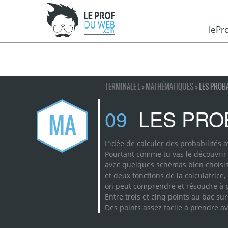
leP
TERMINALE L
>
MATHÉMATIQUES
> LES PROB
09
LES PROB
MA
L’idée de calculer des probabilités 
Pourtant comme tu vas le découvrir 
avec quelques schémas bien choisi
et deux fonctions de la calculatrice,
on peut comprendre et résoudre à p
Entre trois et cinq points au bac sur
Des points assez facile à prendre 