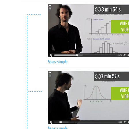
3 min 54 s
VOIR 
VIDÉ
Assez simple
7 min 57 s
VOIR 
VIDÉ
Assez simple