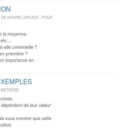
ION
 DE MOIVRE LAPLACE - POUR
de la moyenne,
ce etc…
-elle universelle ?
e en première ?
son importance en
 EXEMPLES
 – METHODE
rcices.
i dépendent de leur valeur
is vous montrer que cette
uitive.