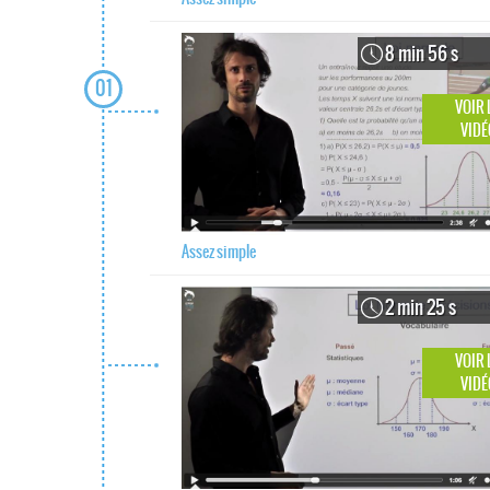
8 min 56 s
01
VOIR 
VIDÉ
Assez simple
2 min 25 s
VOIR 
VIDÉ