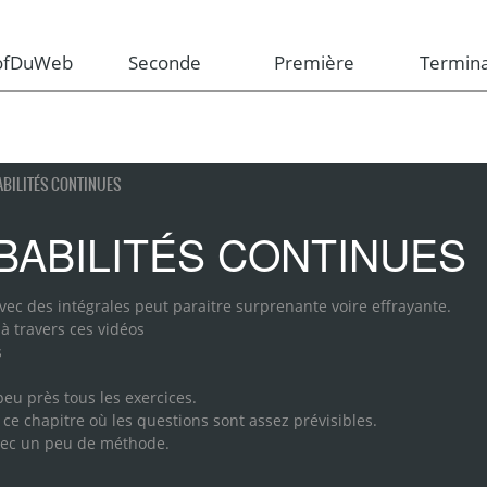
rofDuWeb
Seconde
Première
Termina
ABILITÉS CONTINUES
ABILITÉS CONTINUES
avec des intégrales peut paraitre surprenante voire effrayante.
à travers ces vidéos
s
eu près tous les exercices.
 ce chapitre où les questions sont assez prévisibles.
avec un peu de méthode.