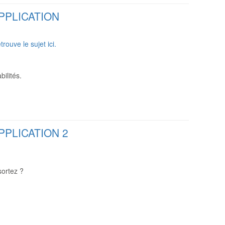
PPLICATION
rouve le sujet ici.
bilités.
PPLICATION 2
.
sortez ?