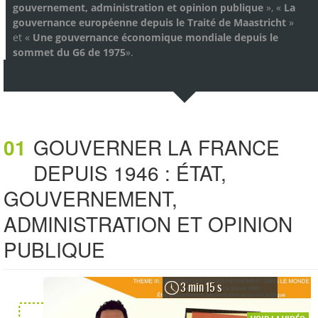
gouvernement, administration et opinion publique
», «
La
gouvernance européenne depuis le Traité de Maastricht
»
et «
Une gouvernance économique mondiale depuis le
sommet du G6 de 1975
».
01
GOUVERNER LA FRANCE
DEPUIS 1946 : ÉTAT,
GOUVERNEMENT,
ADMINISTRATION ET OPINION
PUBLIQUE
3 min 15 s