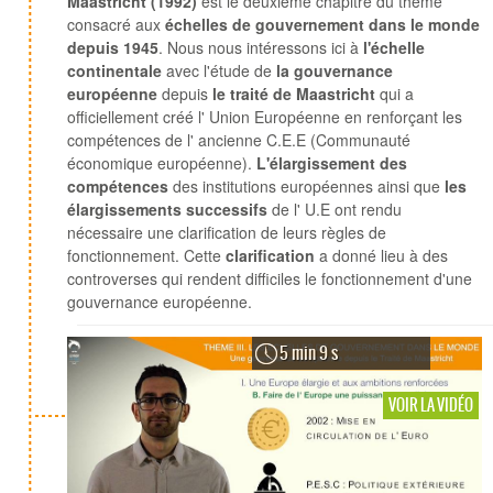
Maastricht (1992)
est le deuxième chapitre du thème
consacré aux
échelles de gouvernement dans le monde
depuis 1945
. Nous nous intéressons ici à
l'échelle
continentale
avec l'étude de
la gouvernance
européenne
depuis
le traité de Maastricht
qui a
officiellement créé l' Union Européenne en renforçant les
compétences de l' ancienne C.E.E (Communauté
économique européenne).
L'élargissement des
compétences
des institutions européennes ainsi que
les
élargissements successifs
de l' U.E ont rendu
nécessaire une clarification de leurs règles de
fonctionnement. Cette
clarification
a donné lieu à des
controverses qui rendent difficiles le fonctionnement d'une
gouvernance européenne.
5 min 9 s
VOIR LA VIDÉO