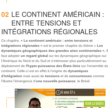
02
LE CONTINENT AMÉRICAIN :
ENTRE TENSIONS ET
INTÉGRATIONS RÉGIONALES
Ce chapitre,
« Le continent américain : entre tensions et
intégrations régionales »
est le premier chapitre du thème «
Les
dynamiques géographiques des grandes aires continentales ».
Il
faut adopter
un regard global
sur les dynamiques géographique sur
l'Amérique du Nord et du Sud et s'intéresser plus particulièrement au
déploiement de
l'hyper-puissance des États-Unis
sur l'ensemble d
continent. Celle-ci est en effet à l'origine de
dynamiques
d'intégration
mais aussi de
tensions
et de
concurrences
comme
l'illustre l'émergence d'
une nouvelle puissance
, le Brésil.
6 min 12 s
VOIR LA VIDÉO