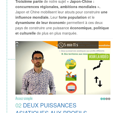
Troisième partie
de notre sujet
« Japon-Chine :
concurrences régionales, ambitions mondiales ».
Japon et Chine mobilisent leur atouts pour construire
une
influence mondiale.
Leur
forte population
et le
dynamisme de leur économi
e permettent à ces deux
pays de construire une puissance
économique, politique
et culturelle
de plus en plus marquée.
5 min 11 s
VOIR LA VIDÉO
Assez simple
02
DEUX PUISSANCES
ASIATIQUES AUX PROFILS