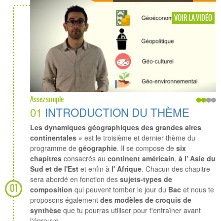
VOIR LA VIDÉO
Assez simple
01
INTRODUCTION DU THÈME
Les dynamiques géographiques des grandes aires
continentales »
est le troisième et dernier thème du
programme de
géographie
. Il se compose de
six
chapitres
consacrés au
continent américain
,
à l' Asie du
Sud et de l'Est
et enfin à
l' Afrique
. Chacun des chapitre
sera abordé en fonction des
sujets-types de
01
composition
qui peuvent tomber le jour du
Bac
et nous te
proposons également
des modèles de croquis de
synthèse
que tu pourras utiliser pour t'entraîner avant
l'épreuve.