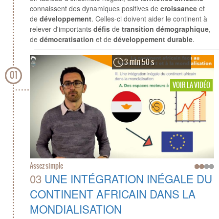
connaissent des dynamiques positives de
croissance
et
de
développement
. Celles-ci doivent aider le continent à
relever d'importants
défis
de
transition démographique
,
de
démocratisation
et de
développement durable
.
3 min 50 s
01
VOIR LA VIDÉO
Assez simple
03
UNE INTÉGRATION INÉGALE DU
CONTINENT AFRICAIN DANS LA
MONDIALISATION