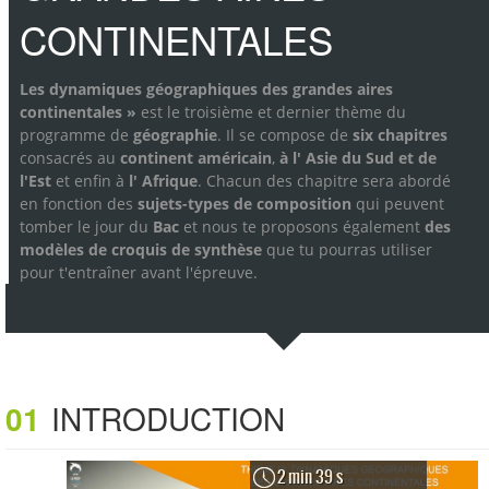
CONTINENTALES
Les dynamiques géographiques des grandes aires
continentales »
est le troisième et dernier thème du
programme de
géographie
. Il se compose de
six chapitres
consacrés au
continent américain
,
à l' Asie du Sud et de
l'Est
et enfin à
l' Afrique
. Chacun des chapitre sera abordé
en fonction des
sujets-types de composition
qui peuvent
tomber le jour du
Bac
et nous te proposons également
des
modèles de croquis de synthèse
que tu pourras utiliser
pour t'entraîner avant l'épreuve.
01
INTRODUCTION
2 min 39 s