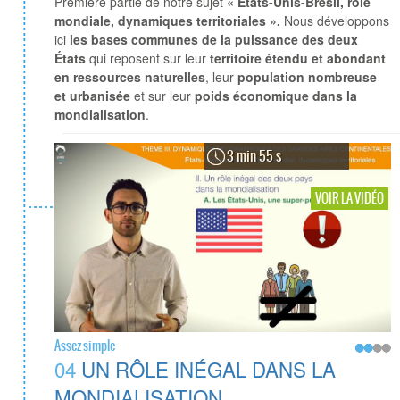
Première partie de notre sujet
« Etats-Unis-Brésil, rôle
mondiale, dynamiques territoriales ».
Nous développons
ici
les bases communes de la puissance des deux
États
qui reposent sur leur
territoire étendu et abondant
en ressources naturelles
, leur
population nombreuse
et urbanisée
et sur leur
poids économique dans la
mondialisation
.
3 min 55 s
VOIR LA VIDÉO
Assez simple
04
UN RÔLE INÉGAL DANS LA
MONDIALISATION