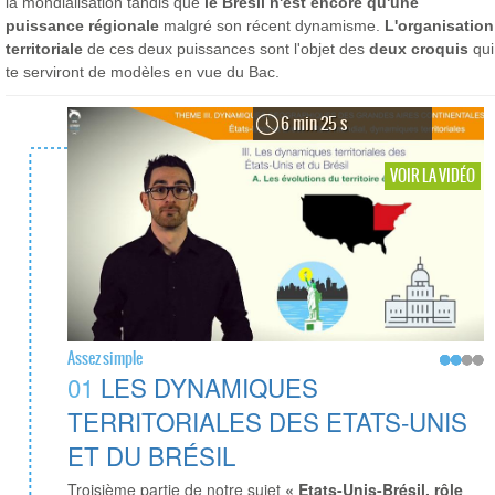
la mondialisation tandis que
le Brésil n'est encore qu'une
puissance régionale
malgré son récent dynamisme.
L'organisation
territoriale
de ces deux puissances sont l'objet des
deux croquis
qui
te serviront de modèles en vue du Bac.
6 min 25 s
VOIR LA VIDÉO
Assez simple
01
LES DYNAMIQUES
TERRITORIALES DES ETATS-UNIS
ET DU BRÉSIL
Troisième partie de notre sujet
« Etats-Unis-Brésil, rôle