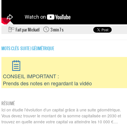
Fait par Mickaël
3 min 7 s
MOTS CLÉS :
SUITE
|
GÉOMÉTRIQUE
CONSEIL IMPORTANT :
Prends des notes en regardant la vidéo
RÉSUMÉ
Ici on étudie l'évolution d'un capital grâce à une suite géométrique.
Vous devez trouver le montant de la somme capitalisée en 2030 et
trouvez en quelle année votre capital va atteindre les 10 000 €....