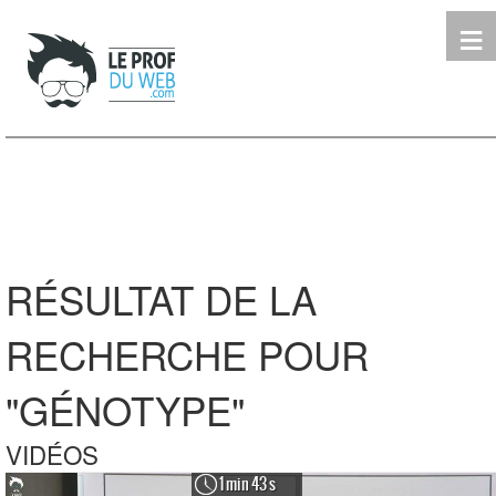
≡
Terminale
Première
Seconde
leProfDuWeb
Rechercher
RÉSULTAT DE LA
RECHERCHE POUR
"GÉNOTYPE"
VIDÉOS
1 min 43 s