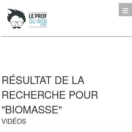
≡
Terminale
Première
Seconde
leProfDuWeb
Rechercher
RÉSULTAT DE LA
RECHERCHE POUR
"BIOMASSE"
VIDÉOS