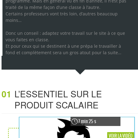
programme. Mais en général vu en fin d’année, il n’est pas
traité de la même façon d’une classe à l’autre.
Certains professeurs vont très loin, d’autres beaucoup
moins…
Donc un conseil : adaptez votre travail sur le site à ce que
vous faites en classe.
Et pour ceux qui se destinent à une prépa le travailler à
fond et complètement sera un gros atout pour la suite…
01
L’ESSENTIEL SUR LE
PRODUIT SCALAIRE
7 min 25 s
VOIR LA VIDÉO