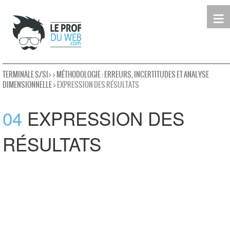
≡
Terminale
Première
Seconde
leProfDuWeb
Rechercher
TERMINALE S/SI
>
>
MÉTHODOLOGIE : ERREURS, INCERTITUDES ET ANALYSE
DIMENSIONNELLE
> EXPRESSION DES RÉSULTATS
04
EXPRESSION DES
RÉSULTATS