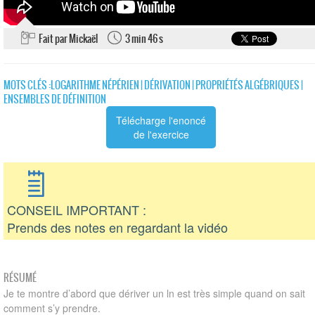
Fait par Mickaël
3 min 46 s
MOTS CLÉS :
LOGARITHME NÉPÉRIEN
|
DÉRIVATION
|
PROPRIÉTÉS ALGÉBRIQUES
|
ENSEMBLES DE DÉFINITION
Télécharge l'enoncé
de l'exercice
CONSEIL IMPORTANT :
Prends des notes en regardant la vidéo
RÉSUMÉ
Je te montre d’abord que dériver un ln est très simple quand on sait
comment s’y prendre.