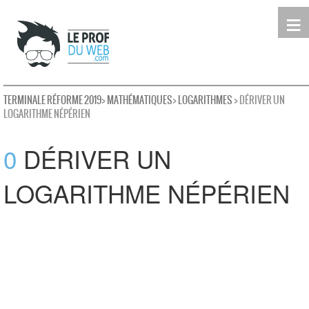
≡
Terminale
Première
Seconde
leProfDuWeb
Rechercher
TERMINALE RÉFORME 2019
>
MATHÉMATIQUES
>
LOGARITHMES
> DÉRIVER UN
LOGARITHME NÉPÉRIEN
0
DÉRIVER UN
LOGARITHME NÉPÉRIEN