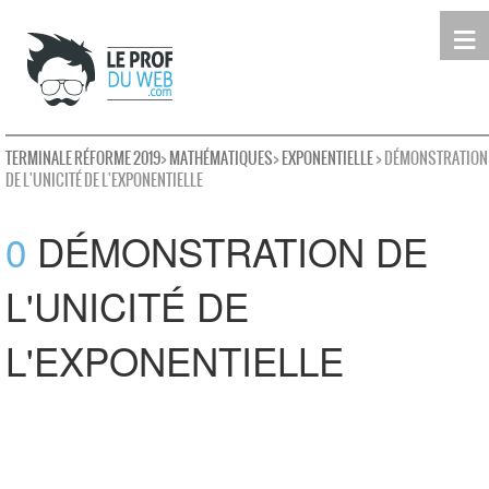
≡
Terminale
Première
Seconde
leProfDuWeb
Rechercher
TERMINALE RÉFORME 2019
>
MATHÉMATIQUES
>
EXPONENTIELLE
> DÉMONSTRATION
DE L'UNICITÉ DE L'EXPONENTIELLE
0
DÉMONSTRATION DE
L'UNICITÉ DE
L'EXPONENTIELLE